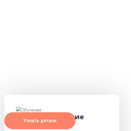
бесплатный
курс по
изучению
румынского
языка
для беженцев Украины и граждан
Молдовы
Обучение
Узнать детали