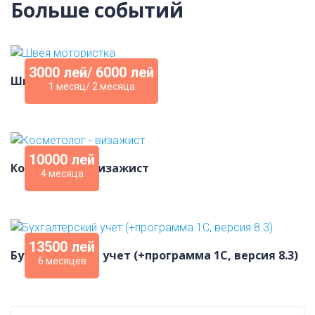
Больше событий
3000 лей/ 6000 лей
Швея мотористка
1 месяц/ 2 месяца
10000 лей
Косметолог - визажист
4 месяца
13500 лей
Бухгалтерский учет (+программа 1С, версия 8.3)
6 месяцев